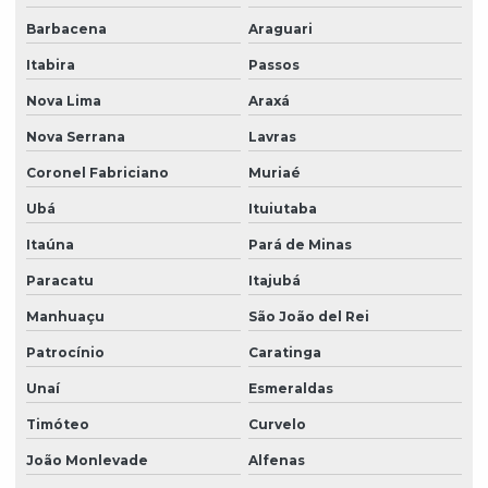
Barbacena
Araguari
Itabira
Passos
Nova Lima
Araxá
Nova Serrana
Lavras
Coronel Fabriciano
Muriaé
Ubá
Ituiutaba
Itaúna
Pará de Minas
Paracatu
Itajubá
Manhuaçu
São João del Rei
Patrocínio
Caratinga
Unaí
Esmeraldas
Timóteo
Curvelo
João Monlevade
Alfenas