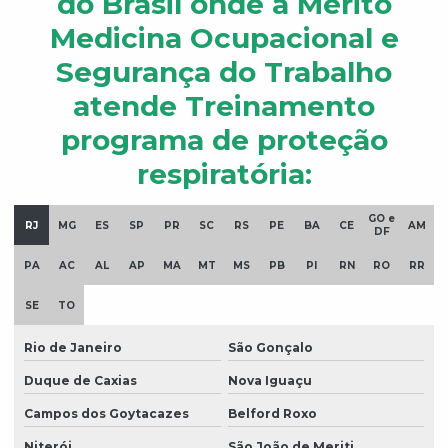
do Brasil onde a Mérito
Medicina Ocupacional e
Segurança do Trabalho
atende Treinamento
programa de proteção
respiratória:
GO e
RJ
MG
ES
SP
PR
SC
RS
PE
BA
CE
AM
DF
PA
AC
AL
AP
MA
MT
MS
PB
PI
RN
RO
RR
SE
TO
Rio de Janeiro
São Gonçalo
Duque de Caxias
Nova Iguaçu
Campos dos Goytacazes
Belford Roxo
Niterói
São João de Meriti