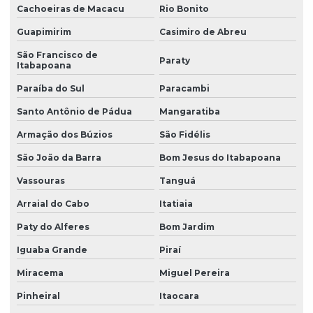
Cachoeiras de Macacu
Rio Bonito
Guapimirim
Casimiro de Abreu
São Francisco de
Paraty
Itabapoana
Paraíba do Sul
Paracambi
Santo Antônio de Pádua
Mangaratiba
Armação dos Búzios
São Fidélis
São João da Barra
Bom Jesus do Itabapoana
Vassouras
Tanguá
Arraial do Cabo
Itatiaia
Paty do Alferes
Bom Jardim
Iguaba Grande
Piraí
Miracema
Miguel Pereira
Pinheiral
Itaocara