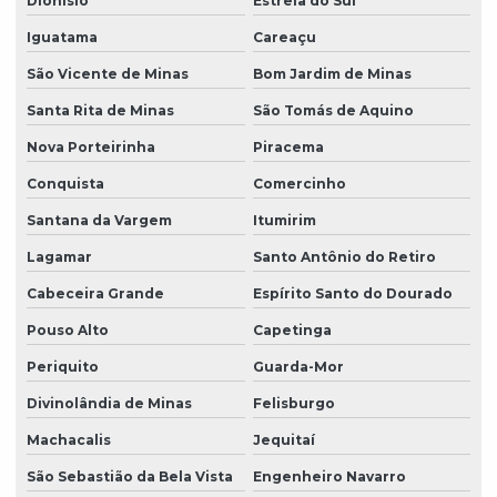
Dionísio
Estrela do Sul
Iguatama
Careaçu
São Vicente de Minas
Bom Jardim de Minas
Santa Rita de Minas
São Tomás de Aquino
Nova Porteirinha
Piracema
Conquista
Comercinho
Santana da Vargem
Itumirim
Lagamar
Santo Antônio do Retiro
Cabeceira Grande
Espírito Santo do Dourado
Pouso Alto
Capetinga
Periquito
Guarda-Mor
Divinolândia de Minas
Felisburgo
Machacalis
Jequitaí
São Sebastião da Bela Vista
Engenheiro Navarro