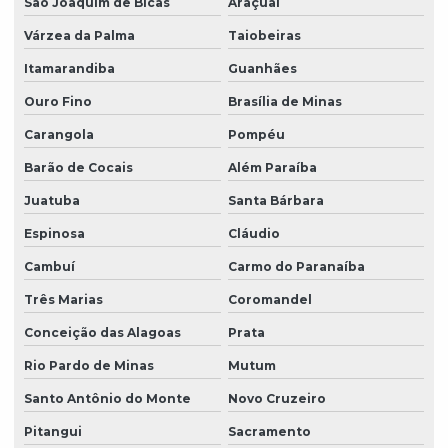
São Joaquim de Bicas
Araçuaí
Várzea da Palma
Taiobeiras
Itamarandiba
Guanhães
Ouro Fino
Brasília de Minas
Carangola
Pompéu
Barão de Cocais
Além Paraíba
Juatuba
Santa Bárbara
Espinosa
Cláudio
Cambuí
Carmo do Paranaíba
Três Marias
Coromandel
Conceição das Alagoas
Prata
Rio Pardo de Minas
Mutum
Santo Antônio do Monte
Novo Cruzeiro
Pitangui
Sacramento