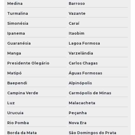
Medina
Barroso
Turmalina
Vazante
Simonésia
Caraí
Ipanema
Itaobim
Guaranésia
Lagoa Formosa
Manga
Varzelândia
Presidente Olegário
Carlos Chagas
Matipó
Águas Formosas
Baependi
Alpinópolis
Campina Verde
Carmópolis de Minas
Luz
Malacacheta
Urucuia
Peçanha
Rio Pomba
Nova Era
Borda da Mata
São Domingos do Prata