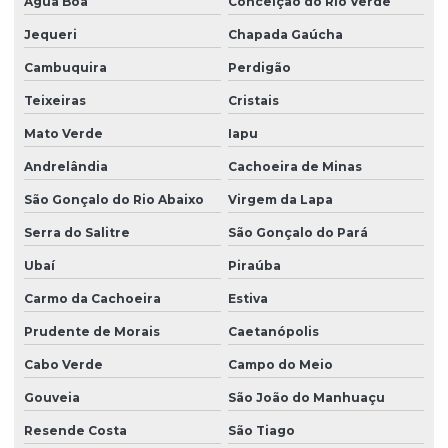
Água Boa
Conceição do Rio Verde
Jequeri
Chapada Gaúcha
Cambuquira
Perdigão
Teixeiras
Cristais
Mato Verde
Iapu
Andrelândia
Cachoeira de Minas
São Gonçalo do Rio Abaixo
Virgem da Lapa
Serra do Salitre
São Gonçalo do Pará
Ubaí
Piraúba
Carmo da Cachoeira
Estiva
Prudente de Morais
Caetanópolis
Cabo Verde
Campo do Meio
Gouveia
São João do Manhuaçu
Resende Costa
São Tiago