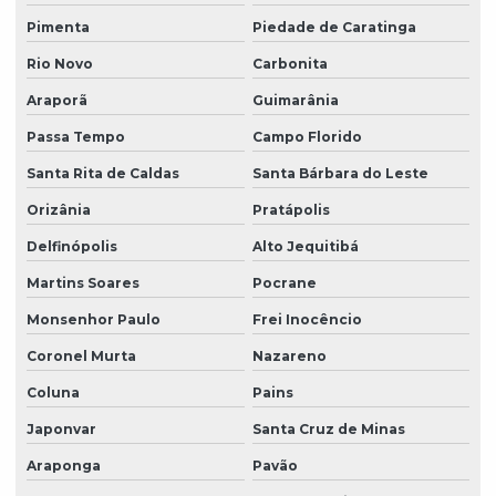
Pimenta
Piedade de Caratinga
Rio Novo
Carbonita
Araporã
Guimarânia
Passa Tempo
Campo Florido
Santa Rita de Caldas
Santa Bárbara do Leste
Orizânia
Pratápolis
Delfinópolis
Alto Jequitibá
Martins Soares
Pocrane
Monsenhor Paulo
Frei Inocêncio
Coronel Murta
Nazareno
Coluna
Pains
Japonvar
Santa Cruz de Minas
Araponga
Pavão