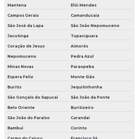
Mantena
Elói Mendes
Campos Gerais
Camanducaia
São José da Lapa
São João Nepomuceno
Jacutinga
Tupaciguara
Coração de Jesus
Aimorés
Nepomuceno
Pedra Azul
Minas Novas
Paraopeba
Espera Feliz
Monte Sião
Buritis
Jequitinhonha
São Gonçalo do Sapucaí
São João da Ponte
Belo Oriente
Buritizeiro
São João do Paraíso
Carandaí
Bambuí
Corinto
Carmo do Cajuru
Francisco Sá