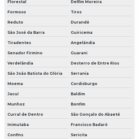
Florestal
Delfim Moreira
Formoso
Tiros
Reduto
Durandé
São José da Barra
Guiricema
Tiradentes
Angelândia
Senador Firmino
Guarani
Verdelândia
Desterro de Entre Rios
São João Batista do Glória
Serrania
Moema
Cordisburgo
Jacuí
Baldim
Munhoz
Bonfim
Curral de Dentro
São Gonçalo do Abaeté
Inimutaba
Francisco Badaró
Confins
Sericita