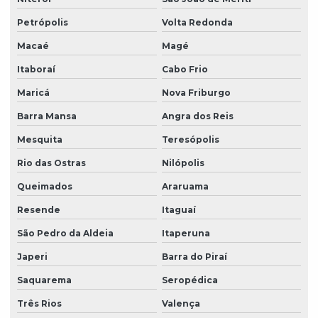
Petrópolis
Volta Redonda
Macaé
Magé
Itaboraí
Cabo Frio
Maricá
Nova Friburgo
Barra Mansa
Angra dos Reis
Mesquita
Teresópolis
Rio das Ostras
Nilópolis
Queimados
Araruama
Resende
Itaguaí
São Pedro da Aldeia
Itaperuna
Japeri
Barra do Piraí
Saquarema
Seropédica
Três Rios
Valença