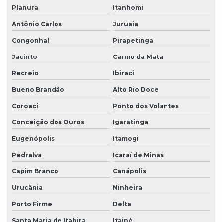
Planura
Itanhomi
Antônio Carlos
Juruaia
Congonhal
Pirapetinga
Jacinto
Carmo da Mata
Recreio
Ibiraci
Bueno Brandão
Alto Rio Doce
Coroaci
Ponto dos Volantes
Conceição dos Ouros
Igaratinga
Eugenópolis
Itamogi
Pedralva
Icaraí de Minas
Capim Branco
Canápolis
Urucânia
Ninheira
Porto Firme
Delta
Santa Maria de Itabira
Itaipé