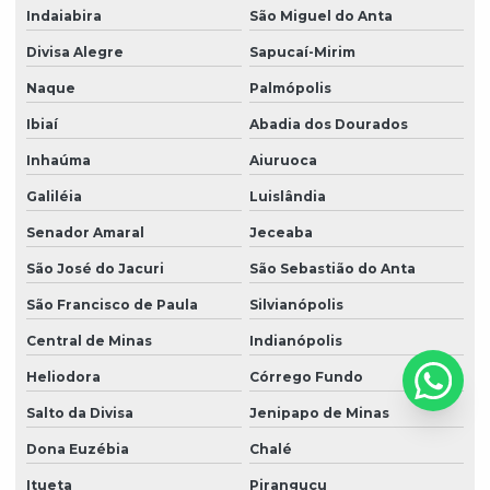
Indaiabira
São Miguel do Anta
Divisa Alegre
Sapucaí-Mirim
Naque
Palmópolis
Ibiaí
Abadia dos Dourados
Inhaúma
Aiuruoca
Galiléia
Luislândia
Senador Amaral
Jeceaba
São José do Jacuri
São Sebastião do Anta
São Francisco de Paula
Silvianópolis
Central de Minas
Indianópolis
Heliodora
Córrego Fundo
Salto da Divisa
Jenipapo de Minas
Dona Euzébia
Chalé
Itueta
Piranguçu